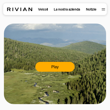
Veicoli
La nostra azienda
Notizie
Play