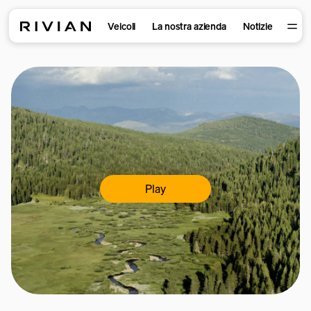
Veicoli
La nostra azienda
Notizie
Play