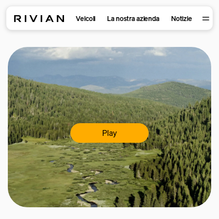
Veicoli
La nostra azienda
Notizie
Play