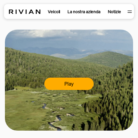
Veicoli
La nostra azienda
Notizie
Play