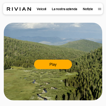
Veicoli
La nostra azienda
Notizie
Play