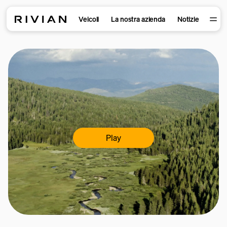
Veicoli
La nostra azienda
Notizie
Play