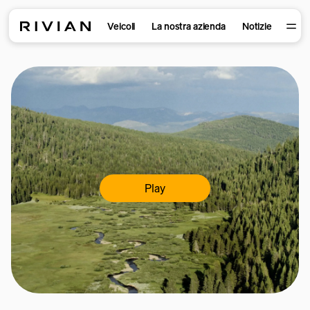
Veicoli
La nostra azienda
Notizie
Play