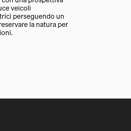
uce veicoli
trici perseguendo un
eservare la natura per
oni.