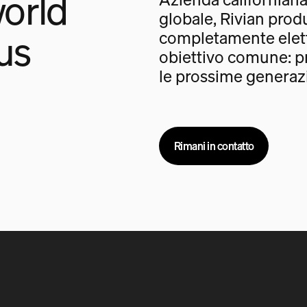
orld
globale, Rivian prod
us
completamente elet
obiettivo comune: pr
le prossime generazi
Rimani in contatto