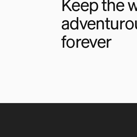
Keep the w
adventuro
forever