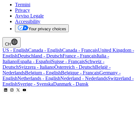
Termini
Privacy
Avviso Legale
Accessibility
Your privacy choices
CH
US
-
English
Canada
-
English
Canada
-
Français
United Kingdom
-
English
Deutschland
-
Deutsch
France
-
Français
Italia
-
Italiano
España
-
Español
Suisse
-
Français
Schweiz
-
Deutsch
Svizzera
-
Italiano
Österreich
-
Deutsch
België
-
Nederlands
Belgium
-
English
Belgique
-
Français
Germany
-
English
Netherlands
-
English
Nederland
-
Nederlands
Switzerland
-
English
Sverige
-
Svenska
Danmark
-
Dansk