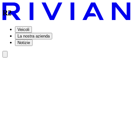
R2
Veicoli
La nostra azienda
Notizie