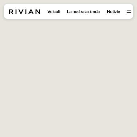
Veicoli
La nostra azienda
Notizie