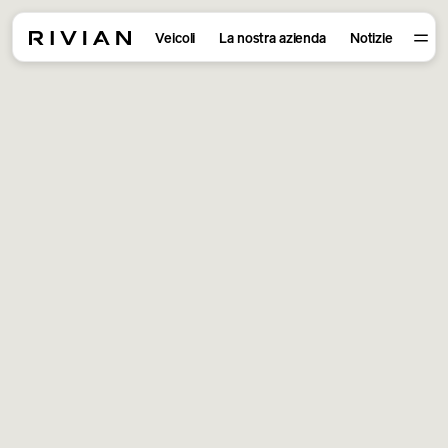
Veicoli
La nostra azienda
Notizie