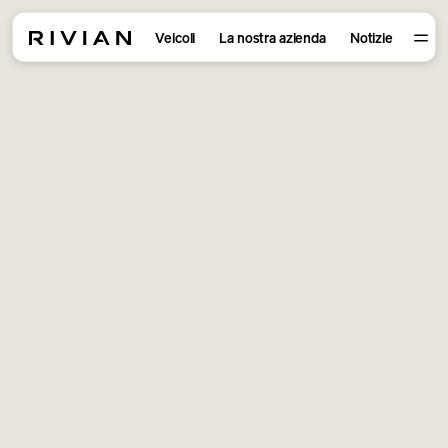
Veicoli
La nostra azienda
Notizie