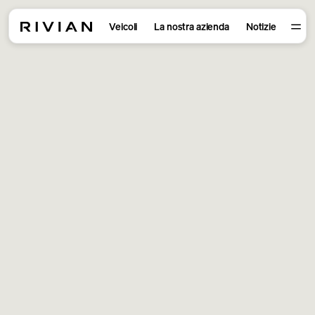
Veicoli
La nostra azienda
Notizie