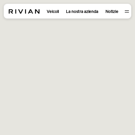
Veicoli
La nostra azienda
Notizie