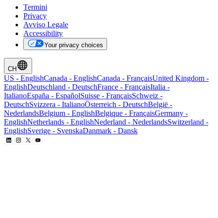
Termini
Privacy
Avviso Legale
Accessibility
Your privacy choices
CH
US
-
English
Canada
-
English
Canada
-
Français
United Kingdom
-
English
Deutschland
-
Deutsch
France
-
Français
Italia
-
Italiano
España
-
Español
Suisse
-
Français
Schweiz
-
Deutsch
Svizzera
-
Italiano
Österreich
-
Deutsch
België
-
Nederlands
Belgium
-
English
Belgique
-
Français
Germany
-
English
Netherlands
-
English
Nederland
-
Nederlands
Switzerland
-
English
Sverige
-
Svenska
Danmark
-
Dansk