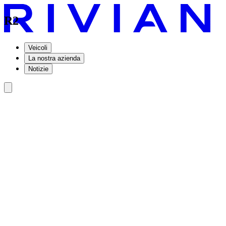
R2
Veicoli
La nostra azienda
Notizie