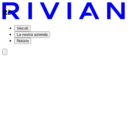
R2
Veicoli
La nostra azienda
Notizie