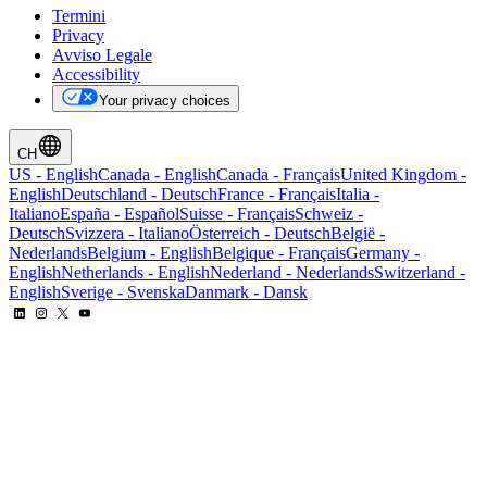
Termini
Privacy
Avviso Legale
Accessibility
Your privacy choices
CH
US
-
English
Canada
-
English
Canada
-
Français
United Kingdom
-
English
Deutschland
-
Deutsch
France
-
Français
Italia
-
Italiano
España
-
Español
Suisse
-
Français
Schweiz
-
Deutsch
Svizzera
-
Italiano
Österreich
-
Deutsch
België
-
Nederlands
Belgium
-
English
Belgique
-
Français
Germany
-
English
Netherlands
-
English
Nederland
-
Nederlands
Switzerland
-
English
Sverige
-
Svenska
Danmark
-
Dansk