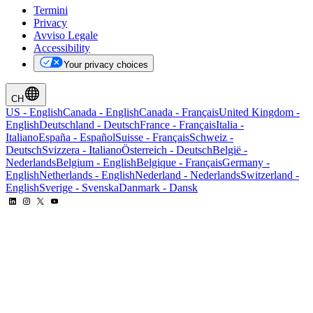
Termini
Privacy
Avviso Legale
Accessibility
Your privacy choices
CH
US
-
English
Canada
-
English
Canada
-
Français
United Kingdom
-
English
Deutschland
-
Deutsch
France
-
Français
Italia
-
Italiano
España
-
Español
Suisse
-
Français
Schweiz
-
Deutsch
Svizzera
-
Italiano
Österreich
-
Deutsch
België
-
Nederlands
Belgium
-
English
Belgique
-
Français
Germany
-
English
Netherlands
-
English
Nederland
-
Nederlands
Switzerland
-
English
Sverige
-
Svenska
Danmark
-
Dansk