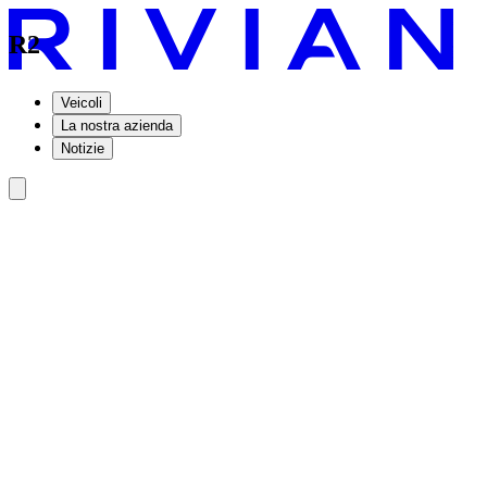
R2
Veicoli
La nostra azienda
Notizie