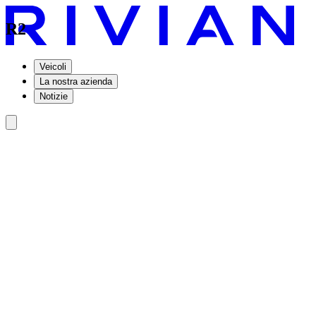
R2
Veicoli
La nostra azienda
Notizie