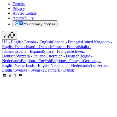
Termini
Privacy
Avviso Legale
Accessibility
Your privacy choices
CH
US
-
English
Canada
-
English
Canada
-
Français
United Kingdom
-
English
Deutschland
-
Deutsch
France
-
Français
Italia
-
Italiano
España
-
Español
Suisse
-
Français
Schweiz
-
Deutsch
Svizzera
-
Italiano
Österreich
-
Deutsch
België
-
Nederlands
Belgium
-
English
Belgique
-
Français
Germany
-
English
Netherlands
-
English
Nederland
-
Nederlands
Switzerland
-
English
Sverige
-
Svenska
Danmark
-
Dansk