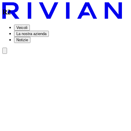
R2
Veicoli
La nostra azienda
Notizie