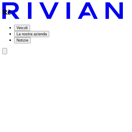
R2
Veicoli
La nostra azienda
Notizie