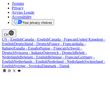
Termini
Privacy
Avviso Legale
Accessibility
Your privacy choices
CH
US
-
English
Canada
-
English
Canada
-
Français
United Kingdom
-
English
Deutschland
-
Deutsch
France
-
Français
Italia
-
Italiano
España
-
Español
Suisse
-
Français
Schweiz
-
Deutsch
Svizzera
-
Italiano
Österreich
-
Deutsch
België
-
Nederlands
Belgium
-
English
Belgique
-
Français
Germany
-
English
Netherlands
-
English
Nederland
-
Nederlands
Switzerland
-
English
Sverige
-
Svenska
Danmark
-
Dansk