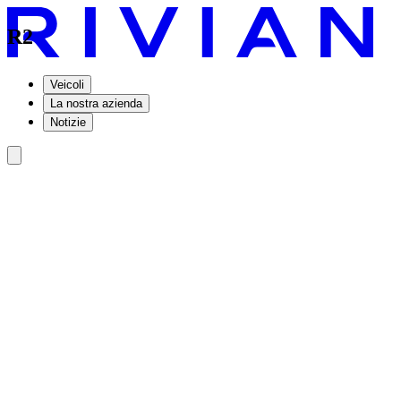
R2
Veicoli
La nostra azienda
Notizie