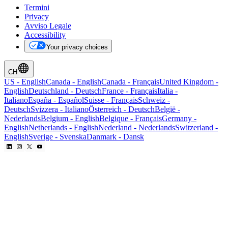
Termini
Privacy
Avviso Legale
Accessibility
Your privacy choices
CH
US
-
English
Canada
-
English
Canada
-
Français
United Kingdom
-
English
Deutschland
-
Deutsch
France
-
Français
Italia
-
Italiano
España
-
Español
Suisse
-
Français
Schweiz
-
Deutsch
Svizzera
-
Italiano
Österreich
-
Deutsch
België
-
Nederlands
Belgium
-
English
Belgique
-
Français
Germany
-
English
Netherlands
-
English
Nederland
-
Nederlands
Switzerland
-
English
Sverige
-
Svenska
Danmark
-
Dansk