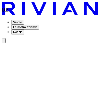
R2
Veicoli
La nostra azienda
Notizie