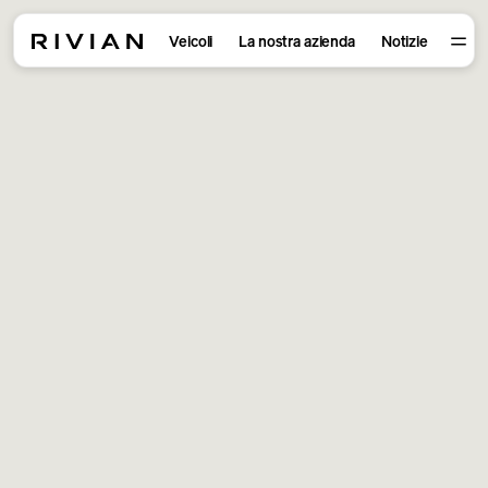
Veicoli
La nostra azienda
Notizie