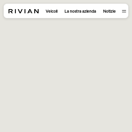
Veicoli
La nostra azienda
Notizie