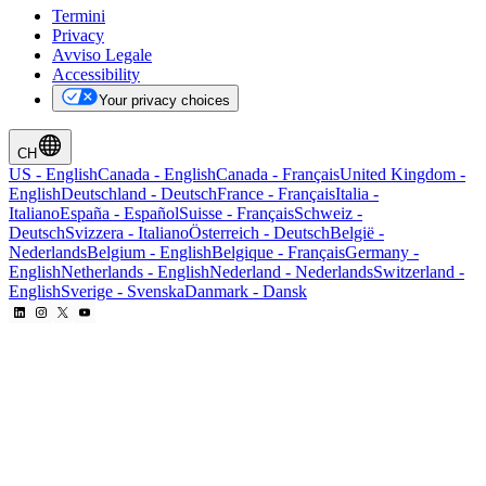
Termini
Privacy
Avviso Legale
Accessibility
Your privacy choices
CH
US
-
English
Canada
-
English
Canada
-
Français
United Kingdom
-
English
Deutschland
-
Deutsch
France
-
Français
Italia
-
Italiano
España
-
Español
Suisse
-
Français
Schweiz
-
Deutsch
Svizzera
-
Italiano
Österreich
-
Deutsch
België
-
Nederlands
Belgium
-
English
Belgique
-
Français
Germany
-
English
Netherlands
-
English
Nederland
-
Nederlands
Switzerland
-
English
Sverige
-
Svenska
Danmark
-
Dansk