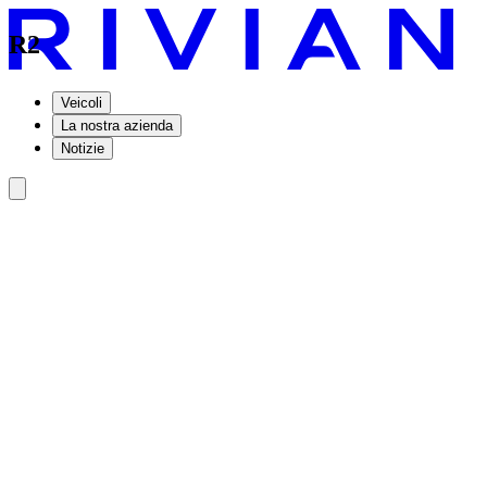
R2
Veicoli
La nostra azienda
Notizie