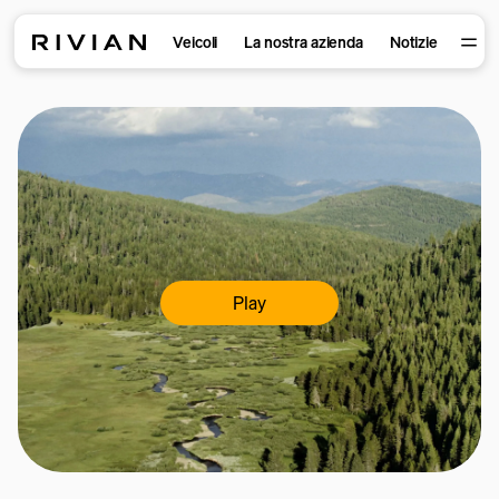
Veicoli
La nostra azienda
Notizie
Play