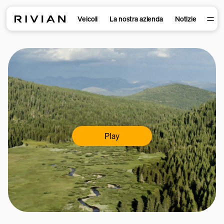
Veicoli
La nostra azienda
Notizie
Play