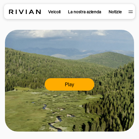
Veicoli
La nostra azienda
Notizie
Play