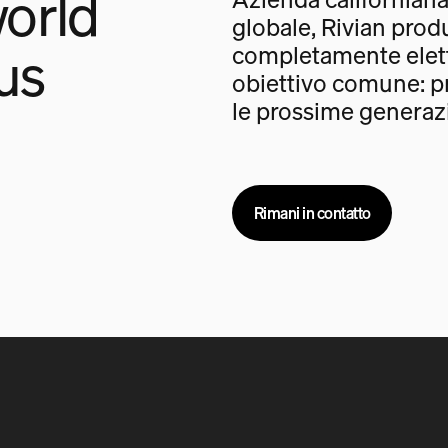
orld
globale, Rivian prod
us
completamente elet
obiettivo comune: pr
le prossime generazi
Rimani in contatto