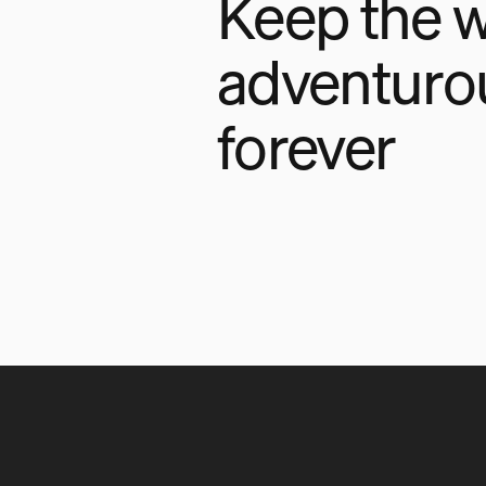
Keep the w
adventuro
forever