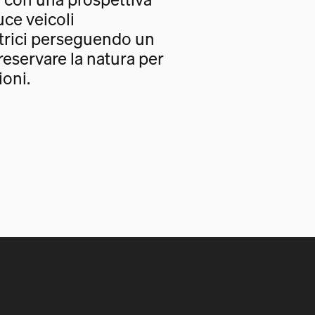
uce veicoli
trici perseguendo un
eservare la natura per
oni.