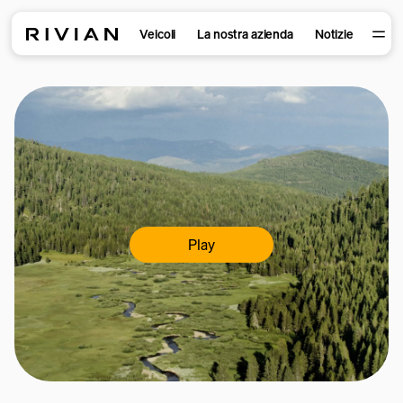
Veicoli
La nostra azienda
Notizie
Play