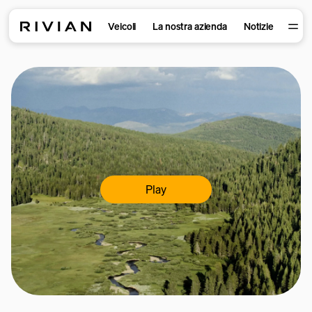
Veicoli
La nostra azienda
Notizie
Play