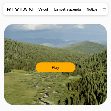
Veicoli
La nostra azienda
Notizie
Play