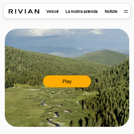
Veicoli
La nostra azienda
Notizie
Play