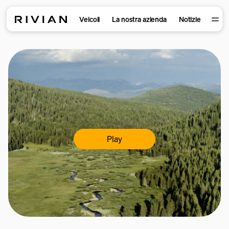
Veicoli
La nostra azienda
Notizie
Play