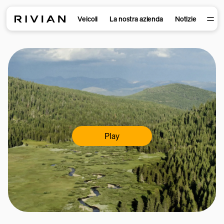
Veicoli
La nostra azienda
Notizie
Play