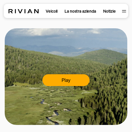
Veicoli
La nostra azienda
Notizie
Play