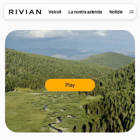
Veicoli
La nostra azienda
Notizie
Play