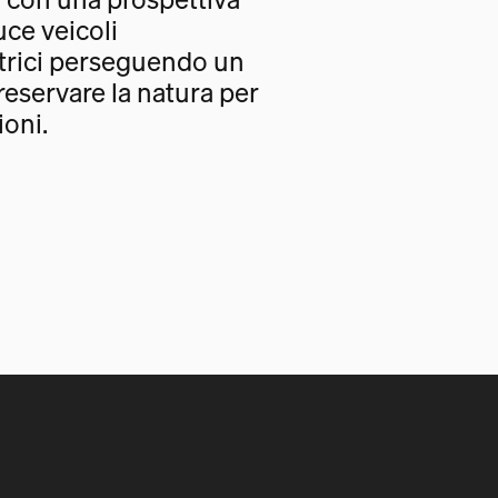
uce veicoli
trici perseguendo un
eservare la natura per
oni.