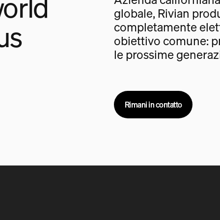
orld
globale, Rivian prod
us
completamente elet
obiettivo comune: pr
le prossime generazi
Rimani in contatto