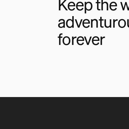
Keep the w
adventuro
forever