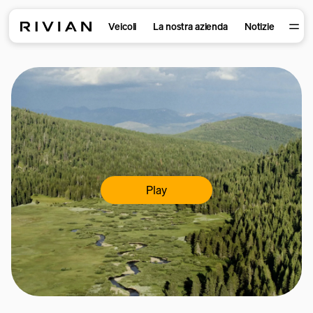
Veicoli
La nostra azienda
Notizie
Play