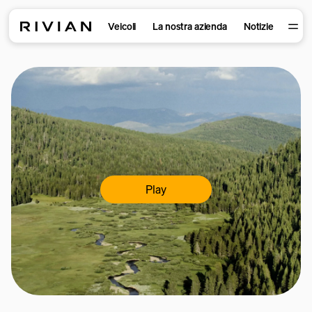
Veicoli
La nostra azienda
Notizie
Play