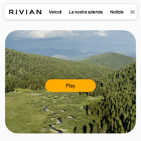
Veicoli
La nostra azienda
Notizie
Play