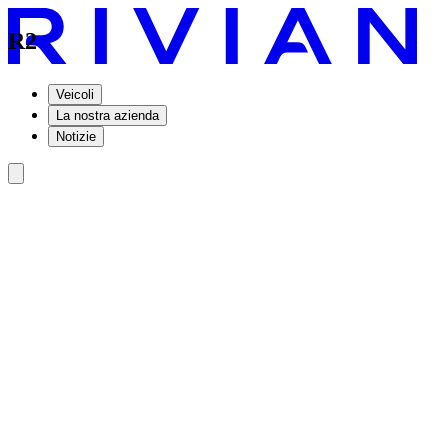
R2
Veicoli
La nostra azienda
Notizie