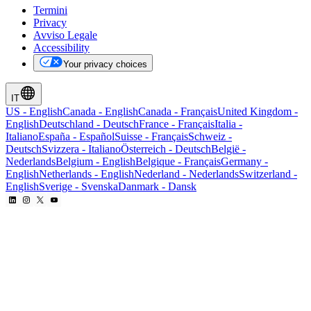
Termini
Privacy
Avviso Legale
Accessibility
Your privacy choices
IT
US
-
English
Canada
-
English
Canada
-
Français
United Kingdom
-
English
Deutschland
-
Deutsch
France
-
Français
Italia
-
Italiano
España
-
Español
Suisse
-
Français
Schweiz
-
Deutsch
Svizzera
-
Italiano
Österreich
-
Deutsch
België
-
Nederlands
Belgium
-
English
Belgique
-
Français
Germany
-
English
Netherlands
-
English
Nederland
-
Nederlands
Switzerland
-
English
Sverige
-
Svenska
Danmark
-
Dansk