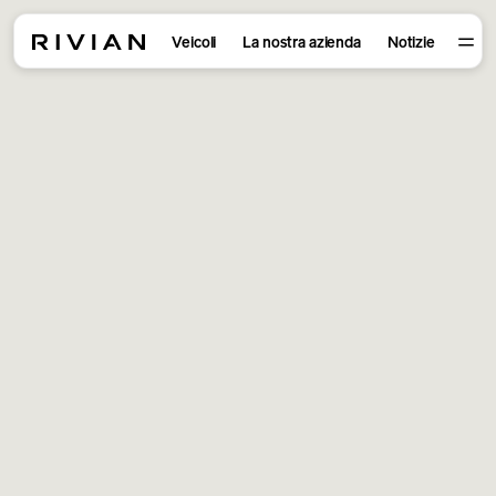
Veicoli
La nostra azienda
Notizie