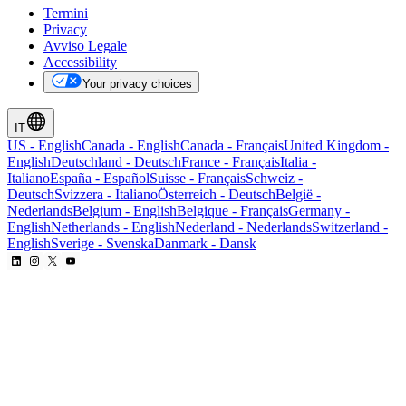
Termini
Privacy
Avviso Legale
Accessibility
Your privacy choices
IT
US
-
English
Canada
-
English
Canada
-
Français
United Kingdom
-
English
Deutschland
-
Deutsch
France
-
Français
Italia
-
Italiano
España
-
Español
Suisse
-
Français
Schweiz
-
Deutsch
Svizzera
-
Italiano
Österreich
-
Deutsch
België
-
Nederlands
Belgium
-
English
Belgique
-
Français
Germany
-
English
Netherlands
-
English
Nederland
-
Nederlands
Switzerland
-
English
Sverige
-
Svenska
Danmark
-
Dansk