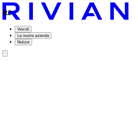
R2
Veicoli
La nostra azienda
Notizie