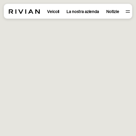
Veicoli
La nostra azienda
Notizie