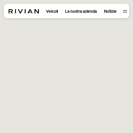
Veicoli
La nostra azienda
Notizie