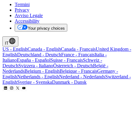
Termini
Privacy
Avviso Legale
Accessibility
Your privacy choices
IT
US
-
English
Canada
-
English
Canada
-
Français
United Kingdom
-
English
Deutschland
-
Deutsch
France
-
Français
Italia
-
Italiano
España
-
Español
Suisse
-
Français
Schweiz
-
Deutsch
Svizzera
-
Italiano
Österreich
-
Deutsch
België
-
Nederlands
Belgium
-
English
Belgique
-
Français
Germany
-
English
Netherlands
-
English
Nederland
-
Nederlands
Switzerland
-
English
Sverige
-
Svenska
Danmark
-
Dansk