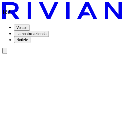
R2
Veicoli
La nostra azienda
Notizie