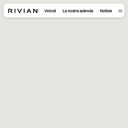
Veicoli
La nostra azienda
Notizie