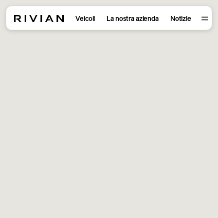
Veicoli
La nostra azienda
Notizie