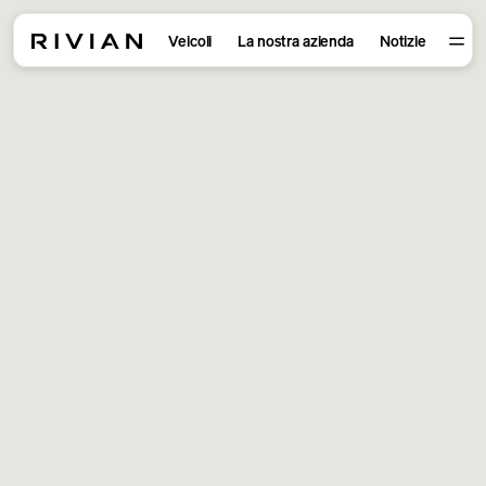
Veicoli
La nostra azienda
Notizie